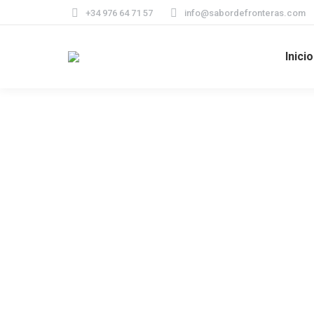
+34 976 64 71 57
info@sabordefronteras.com
Inicio