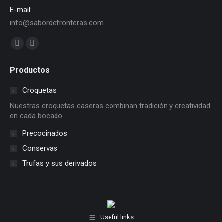
E-mail:
info@sabordefronteras.com
Find us on:
Facebook
YouTube
page
page
Productos
opens
opens
in
in
Croquetas
new
new
Nuestras croquetas caseras combinan tradición y creatividad
window
window
en cada bocado.
Precocinados
Conservas
Trufas y sus derivados
Useful links