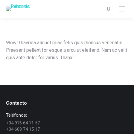
Search:
Wow! Glavrida aliquet miac felis quis rhoncus venenatis.
Praesent pellent for esque a arcu ut eleifend. Nam ac velit
quis ante dolor for varius. Thanx!
Contacto
Teléfonos:
+34 976 64 71 57
+34 608 74 15 17