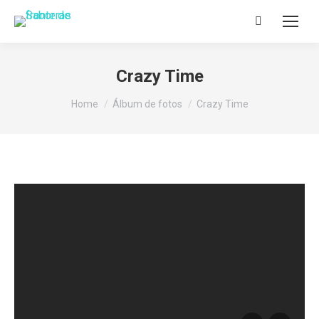
Search:
Crazy Time
You are here:
Home
Álbum de fotos
Crazy Time