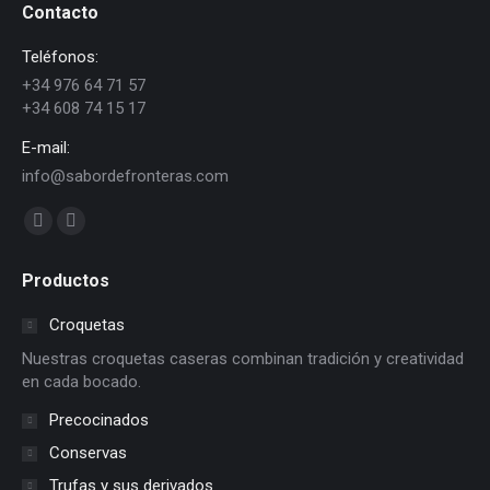
Contacto
Teléfonos:
+34 976 64 71 57
+34 608 74 15 17
E-mail:
info@sabordefronteras.com
Find us on:
Facebook
YouTube
page
page
Productos
opens
opens
in
in
Croquetas
new
new
Nuestras croquetas caseras combinan tradición y creatividad
window
window
en cada bocado.
Precocinados
Conservas
Trufas y sus derivados