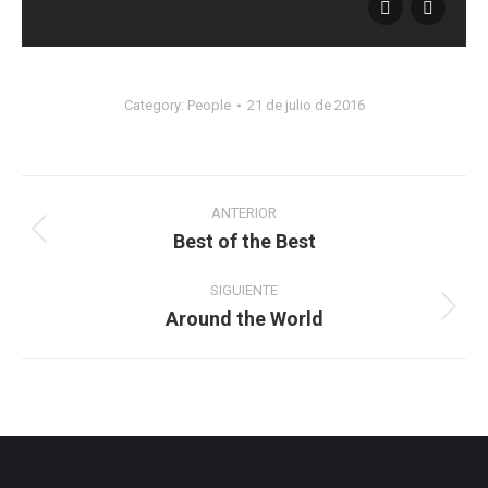
Category:
People
21 de julio de 2016
Album
navigation
ANTERIOR
Best of the Best
Previous
album:
SIGUIENTE
Around the World
Next
album: