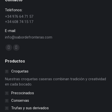
Teléfonos:
+34 976 64 71 57
+34 608 74 15 17
E-mail:
info@sabordefronteras.com
Find us on:
Facebook
YouTube
page
page
Productos
opens
opens
in
in
Croquetas
new
new
Nuestras croquetas caseras combinan tradición y creatividad
window
window
en cada bocado.
Precocinados
Conservas
Trufas y sus derivados