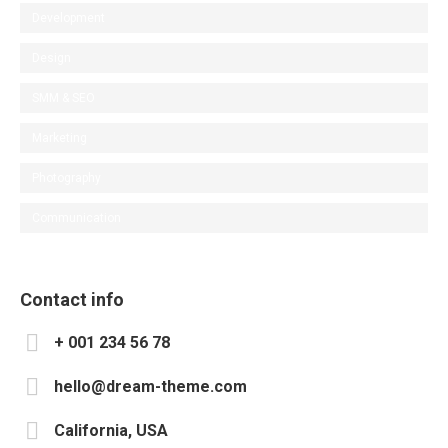
Development
Design
SMM & SEO
Marketing
Photography
Communication
Contact info
+ 001 234 56 78
hello@dream-theme.com
California, USA